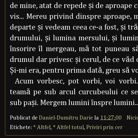
de mine, atat de repede şi de aproape 
vis... Mereu privind dinspre aproape, 
departe şi vedeam ceea ce-a fost, şi tră
drumului, şi lumina mersului, şi lumi
însorire îl mergeau, mă tot puneau s
drumul dar privesc şi cerul, de ce văd c
Şi-mi era, pentru prima dată, greu să vo
Acum vorbesc, pot vorbi, voi vorbi
teamă pe sub arcul curcubeului ce s
sub paşi. Mergem lumini înspre lumini..
Publicat de
Daniel-Dumitru Darie
la
11:27:00
Nici
Etichete:
* Altfel
,
* Altfel totul
,
Priviri prin cer