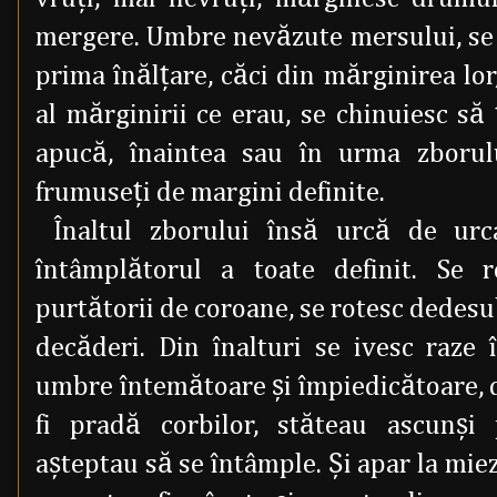
mergere. Umbre nevăzute mersului, se v
prima înălţare, căci din mărginirea lo
al mărginirii ce erau, se chinuiesc să
apucă, înaintea sau în urma zborul
frumuseţi de margini definite.
Înaltul zborului însă urcă de urc
întâmplătorul a toate definit. Se r
purtătorii de coroane, se rotesc dedes
decăderi. Din înalturi se ivesc raze
umbre întemătoare şi împiedicătoare, d
fi pradă corbilor, stăteau ascunşi 
aşteptau să se întâmple. Şi apar la mi