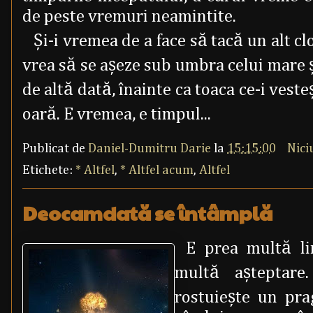
de peste vremuri neamintite.
Şi-i vremea de a face să tacă un alt cl
vrea să se aşeze sub umbra celui mare 
de altă dată, înainte ca toaca ce-i vest
oară. E vremea, e timpul...
Publicat de
Daniel-Dumitru Darie
la
15:15:00
Nici
Etichete:
* Altfel
,
* Altfel acum
,
Altfel
Deocamdată se întâmplă
E prea multă li
multă aşteptare
rostuieşte un pra