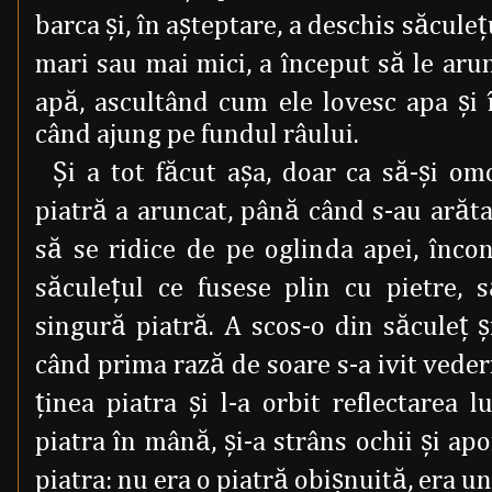
barca şi, în aşteptare, a deschis săculeţ
mari sau mai mici, a început să le arunc
apă, ascultând cum ele lovesc apa şi
când ajung pe fundul râului.
Şi a tot făcut aşa, doar ca să-şi om
piatră a aruncat, până când s-au arăta
să se ridice de pe oglinda apei, încon
săculeţul ce fusese plin cu pietre, 
singură piatră. A scos-o din săculeţ 
când prima rază de soare s-a ivit vederi
ţinea piatra şi l-a orbit reflectarea 
piatra în mână, şi-a strâns ochii şi apo
piatra: nu era o piatră obişnuită, era u