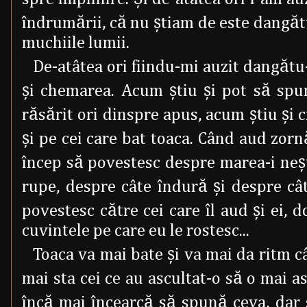
îndrumării, că nu ştiam de este dangătul
muchiile lumii.
De-atâtea ori fiindu-mi auzit dangătu-
şi chemarea. Acum ştiu şi pot să spu
răsărit ori dinspre apus, acum ştiu şi ci
şi pe cei care bat toaca. Când aud zornă
încep să povestesc despre marea-i neşt
rupe, despre câte îndură şi despre cât
povestesc către cei care îl aud şi ei, 
cuvintele pe care eu le rostesc...
Toaca va mai bate şi va mai da ritm câ
mai sta cei ce au ascultat-o să o mai as
încă mai încearcă să spună ceva, dar 