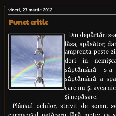
vineri, 23 martie 2012
Punct critic
Din depărtări s-a
lăsa, apăsător, da
amprenta peste zil
dori în nemişc
săptămână s-a
săptămână a spar
care nu-şi avea nic
şi nepăsare.
Plânsul ochilor, strivit de somn, 
curmezişul netăcerii fără motiv, ca s