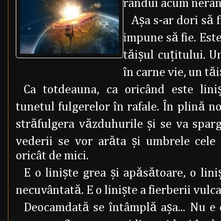
rândui acum nerându
Aşa s-ar dori să f
impune să fie. Este
tăişul cuţitului. U
în carne vie, un tăiş
Ca totdeauna, ca oricând este lini
tunetul fulgerelor în rafale. În plină n
străfulgera văzduhurile şi se va sparg
vederii se vor arăta şi umbrele cele 
oricât de mici.
E o linişte grea şi apăsătoare, o lini
necuvântată. E o linişte a fierberii vulca
Deocamdată se întâmplă aşa... Nu e ce