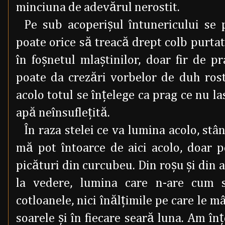
minciuna de adevărul nerostit.
Pe sub acoperişul întunericului se 
poate orice să treacă drept colb purta
în foşnetul mlaştinilor, doar fir de p
poate da crezări vorbelor de duh rost
acolo totul se înţelege ca prag ce nu la
apă neînsufleţită.
În raza stelei ce va lumina acolo, stâ
mă pot întoarce de aici acolo, doar 
picături din curcubeu. Din roşu şi din al
la vedere, lumina care n-are cum s
cotloanele, nici înălţimile pe care le m
soarele şi în fiecare seară luna. Am în