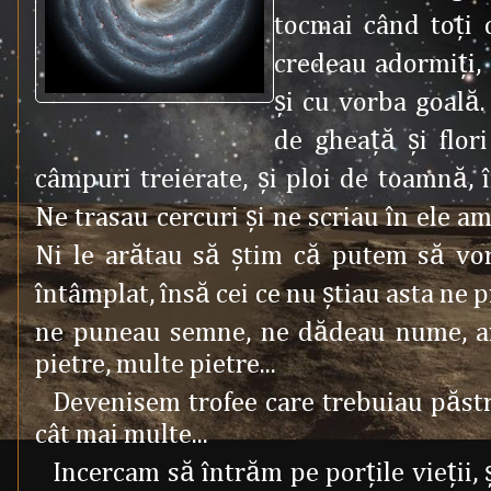
tocmai când toţi
credeau adormiţi, 
şi cu vorba goală.
de gheaţă şi flor
câmpuri treierate, şi ploi de toamnă, 
Ne trasau cercuri şi ne scriau în ele ami
Ni le arătau să ştim că putem să vo
întâmplat, însă cei ce nu ştiau asta ne p
ne puneau semne, ne dădeau nume, ar
pietre, multe pietre...
Devenisem trofee care trebuiau păstr
cât mai multe...
Incercam să întrăm pe porţile vieţii,