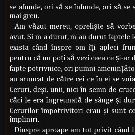
se afunde, ori să se înfunde, ori să se 
mai greu.
Am văzut mereu, oprelişte să vorb
avut. Şi m-a durut, m-au durut faptele l
exista când înspre om îţi apleci frun
pentru că nu poţi să vezi ceea ce şi-ar d
fapte potrivnice, ori pumni ameninţător
au aruncat de către cei ce în ei se voi
Ceruri, deşi, unii, nici în semn de cru
căci le era îngreunată de sânge şi dur
Cerurilor împotrivitori erau şi sunt ce
împliniri.
Dinspre aproape am tot privit când 