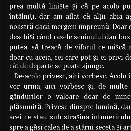
prea multă linişte şi că pe acolo pu
întâlniţi, dar am aflat că alţii abia 
noastră dacă mergem împreună. Doar cei
deschişi când razele seninului dau buzna
putea, să treacă de viforul ce mişcă m
doar cu aceia, cei care pot şi ei privi d
cât de departe se poate ajunge.
De-acolo privesc, aici vorbesc. Acolo 
vor urma, aici vorbesc şi, de multe
gândurilor o valoare doar de min
plăsmuită. Privesc dinspre lumină, dar
acei ce stau sub straşina întunericulu
spre a găsi calea de a stârni seceta şi a