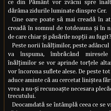
ce din Pământ vor zvâcni spre înalt
dărâma zidurile luminate dinspre Cer.
Cine oare poate să mai creadă în at
creadă în somnul de totdeauna şi în no
de care chiar şi păsările nopţii au fugit
Peste norii înălţimilor, peste adâncul 
va înspuma, îmbrăcând miresele 
înălţimilor se vor aprinde torţele alt
vor încorona suflete alese. De peste tot 
aduce aminte că au cercetat liniştea fără
vrea a nu-şi recunoaşte necesara plecăc
trecutului.
Deocamdată se întâmplă ceea ce se v