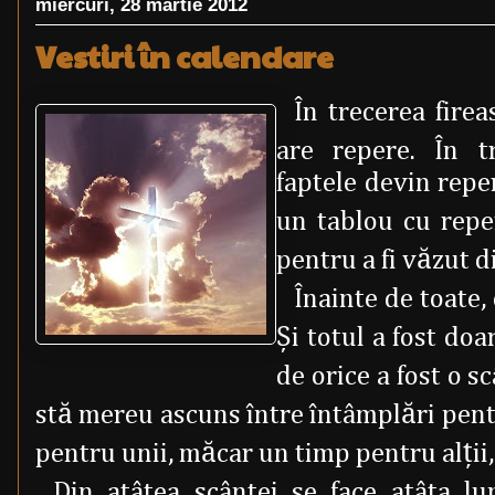
miercuri, 28 martie 2012
Vestiri în calendare
În trecerea fire
are repere. În tr
faptele devin repe
un tablou cu repe
pentru a fi văzut di
Înainte de toate,
Şi totul a fost doa
de orice a fost o s
stă mereu ascuns între întâmplări pen
pentru unii, măcar un timp pentru alţii
Din atâtea scântei se face atâta lu