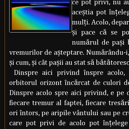
ce pot privi, nu 
aceştia pot înţele
mulţi. Acolo, depart
şi pace că se po
numărul de paşi b
vremurilor de aşteptare. Numărându-i, 
şi cum, şi cât paşii au stat să bătătores
Dinspre aici privind înspre acolo
orbitorul orizont încărcat de culori d
Dinspre acolo spre aici privind, e pe d
fiecare tremur al faptei, fiecare tresăr
ori întors, pe aripile vântului sau pe cr
care pot privi de acolo pot înţeleg