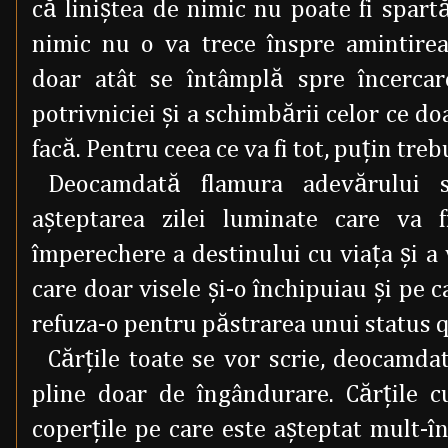
că liniştea de nimic nu poate fi spar
nimic nu o va trece înspre amintire
doar atât se întâmplă spre încercar
potrivniciei şi a schimbării celor ce d
facă. Pentru ceea ce va fi tot, puţin treb
Deocamdată flamura adevărului s
aşteptarea zilei luminate care va f
împerechere a destinului cu viaţa şi a v
care doar visele şi-o închipuiau şi pe c
refuza-o pentru păstrarea unui status 
Cărţile toate se vor scrie, deocamda
pline doar de îngândurare. Cărţile 
coperţile pe care este aşteptat mult-î