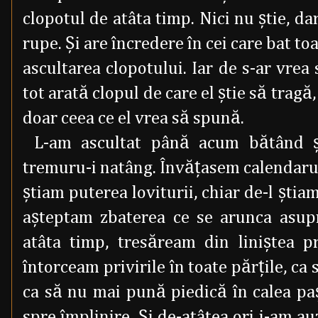
clopotul de atâta timp. Nici nu ştie, da
rupe. Şi are încredere în cei care bat to
ascultarea clopotului. Iar de s-ar vrea 
tot arată clopul de care el ştie să tragă
doar ceea ce el vrea să spună.
L-am ascultat până acum bătând 
tremuru-i natâng. Învăţasem calendarul p
ştiam puterea loviturii, chiar de-l ştia
aşteptam zbaterea ce se arunca asupr
atâta timp, tresăream din liniştea pr
întorceam privirile în toate părţile, ca
ca să nu mai pună piedică în calea pa
spre împlinire. Şi de-atâtea ori i-am a