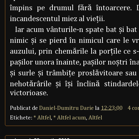
împins pe drumul fără întoarcere. D
incandescentul miez al vieţii.
Iar acum vânturile-n spate bat şi bat 
nimic şi se pierd în nimicul care le vr
auzului, prin chemările la porţile ce 
paşilor unora înainte, paşilor noştri în
şi surle şi trâmbiţe proslăvitoare sau
nehotărârile şi îşi înclină stindarde
victorioase.
Publicat de
Daniel-Dumitru Darie
la
12:23:00
4 co
Etichete:
* Altfel
,
* Altfel acum
,
Altfel