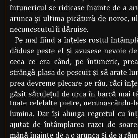
întunericul se ridicase înainte de a ar
arunca şi ultima picătură de noroc, u
necunoscutul îi dăruise.
Pe mal fiind a înţeles rostul întâmpl
dăduse peste el şi avusese nevoie d
ceea ce era când, pe întuneric, pre
strângă plasa de pescuit şi să arate lu
prea devreme plecare pe râu, căci înţel
găsit săculeţul de urca în barcă mai tâ
toate celelalte pietre, necunoscându-l
lumina. Dar îşi alunga regretul cu înţ
ajutat de întâmplarea razei de soare
mână înainte de a o arunca şi de a ră