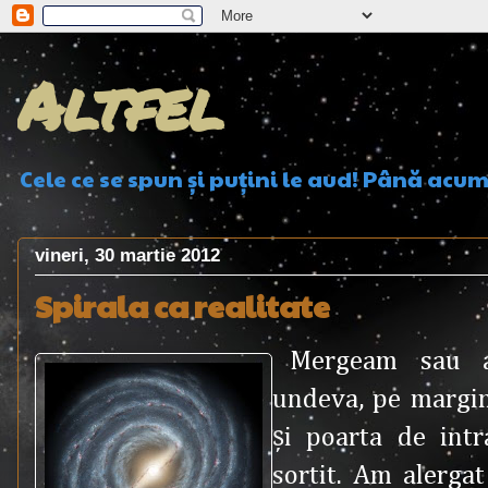
Altfel
Cele ce se spun şi puţini le aud! Până acu
vineri, 30 martie 2012
Spirala ca realitate
Mergeam sau 
undeva, pe margin
şi poarta de int
sortit. Am alergat