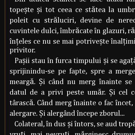
topeşte şi tot ceea ce stătea la umbra
poleit cu străluciri, devine de nere
cuvintele dulci, îmbrăcate în glazuri, r
înţeles ce nu se mai potriveşte înalţim
privitor.
Paşii stau în furca timpului şi se aga
sprijinindu-se pe fapte, spre a merg
meargă. Şi când nu merg înainte se î
datul de a privi peste umăr. Şi cel c
târască. Când merg înainte o fac încet,
alergare. Şi alergând începe zborul...
Colateral, în dus şi întors, se aud tro
vruţi, mai nevruţi, mărginesc drumu