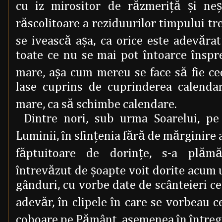
cu iz mirositor de răzmeriţă şi neş
răscolitoare a reziduurilor timpului trec
se ivească aşa, ca orice este adevărat
toate ce nu se mai pot întoarce înspre
mare, aşa cum mereu se face să fie ce
lase cuprins de cuprinderea calendar
mare, ca să schimbe calendare.
Dintre nori, sub urma Soarelui, pe
Luminii, în sfinţenia fără de mărginire 
făptuitoare de dorinţe, s-a plămăd
întrevăzut de şoapte voit dorite acum u
gânduri, cu vorbe date de scânteieri ce
adevăr, în clipele în care se vorbeau 
coboare pe Pământ, asemenea în întreg