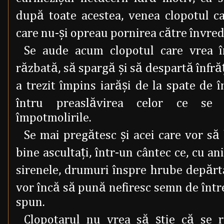
după toate acestea, venea clopotul ca
care nu-şi opreau pornirea către învred
Se aude acum clopotul care vrea 
răzbată, să spargă şi să despartă înfrăţ
a trezit împins iarăşi de la spate de
întru preaslăvirea celor ce se t
împotmolirile.
Se mai pregătesc şi acei care vor să 
bine ascultaţi, într-un cântec ce, cu a
sirenele, drumuri înspre hrube depărta
vor încă să pună nefiresc semn de într
spun.
Clopotarul nu vrea să ştie că se r