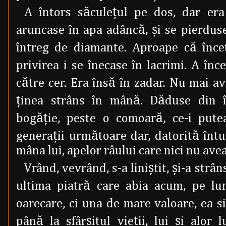
A întors săculeţul pe dos, dar era
aruncase în apa adâncă, şi se pierduse
întreg de diamante. Aproape că înce
privirea i se înecase în lacrimi. A înc
către cer. Era însă în zadar. Nu mai a
ţinea strâns în mână. Dăduse din 
bogăţie, peste o comoară, ce-i putea 
generaţii următoare dar, datorită întu
mâna lui, apelor râului care nici nu ave
Vrând, vevrând, s-a liniştit, şi-a strâ
ultima piatră care abia acum, pe lu
oarecare, ci una de mare valoare, ea s
până la sfârşitul vieţii, lui şi alor 