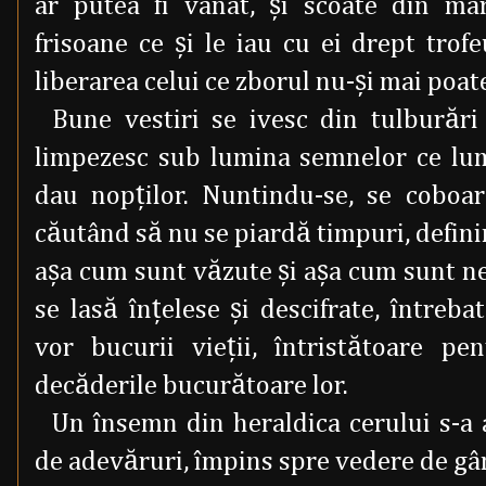
ar putea fi vânat, şi scoate din marg
frisoane ce şi le iau cu ei drept trofe
liberarea celui ce zborul nu-şi mai poate
Bune vestiri se ivesc din tulburări
limpezesc sub lumina semnelor ce lum
dau nopţilor. Nuntindu-se, se coboa
căutând să nu se piardă timpuri, defin
aşa cum sunt văzute şi aşa cum sunt ne
se lasă înţelese şi descifrate, întreba
vor bucurii vieţii, întristătoare p
decăderile bucurătoare lor.
Un însemn din heraldica cerului s-a
de adevăruri, împins spre vedere de gân