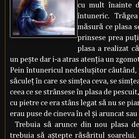
cu mult înainte d
întuneric. Trăge
măsură ce plasa se
prinsese prea puţi
plasa a realizat că
un peşte dar i-a atras atenţia un zgomot
Pein întunericul nedesluşitor câutând, 
săculeţ în care se simţea ceva, se simţea
ceea ce se strânsese în plasa de pescuit
cu pietre ce era stâns legat să nu se pia
erau puse de cineva în el şi aruncat sau
Trebuia să arunce din nou plasa de
trebuia să aştepte răsăritul soarelui.