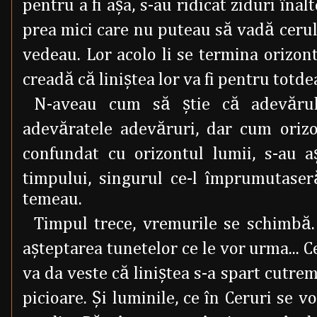
pentru a fi aşa, s-au ridicat ziduri înal
prea mici care nu puteau să vadă cerul 
vedeau. Lor acolo li se termina orizontu
creadă că liniştea lor va fi pentru totd
N-aveau cum să ştie că adevărul
adevăratele adevăruri, dar cum orizo
confundat cu orizontul lumii, s-au a
timpului, singurul ce-l împrumutase
temeau.
Timpul trece, vremurile se schimbă.
aşteptarea tunetelor ce le vor urma... 
va da veste că liniştea s-a spart cutr
picioare. Şi luminile, ce în Ceruri se v