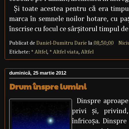
Şi toate acestea pentru că era timpul
marca în semnele noilor hotare, cu paş
înscrise cu focul ce sârşitorul timpul de
Publicat de
Daniel-Dumitru Darie
la
08:50:00
Nici
Etichete:
* Altfel
,
* Altfel viata
,
Altfel
duminică, 25 martie 2012
Drum înspre lumini
Dinspre aproape
privi şi, privin
înfricoşa. Dinspre