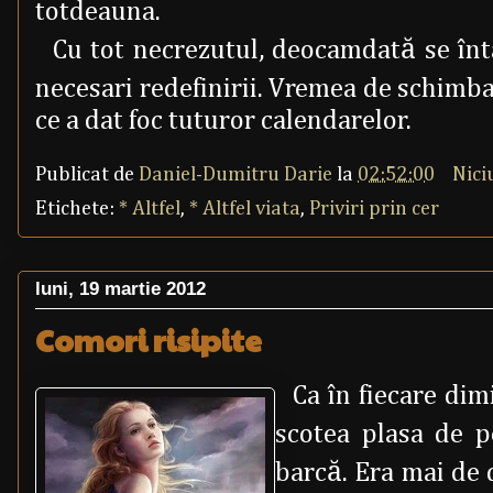
totdeauna.
Cu tot necrezutul, deocamdată se întâ
necesari redefinirii. Vremea de schimbar
ce a dat foc tuturor calendarelor.
Publicat de
Daniel-Dumitru Darie
la
02:52:00
Nici
Etichete:
* Altfel
,
* Altfel viata
,
Priviri prin cer
luni, 19 martie 2012
Comori risipite
Ca în fiecare dim
scotea plasa de p
barcă. Era mai de 