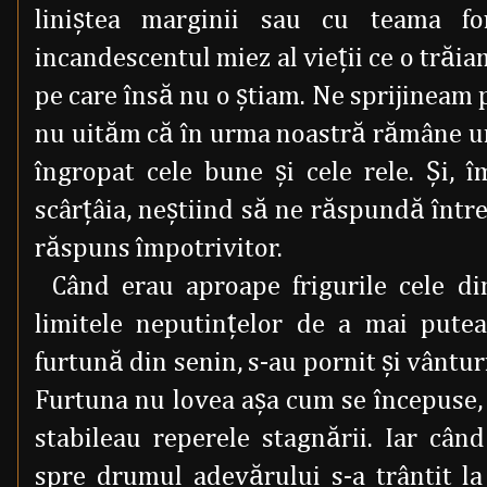
liniştea marginii sau cu teama f
incandescentul miez al vieţii ce o trăia
pe care însă nu o ştiam. Ne sprijineam p
nu uităm că în urma noastră rămâne un 
îngropat cele bune şi cele rele. Şi, î
scârţâia, neştiind să ne răspundă într
răspuns împotrivitor.
Când erau aproape frigurile cele d
limitele neputinţelor de a mai pute
furtună din senin, s-au pornit şi vânturil
Furtuna nu lovea aşa cum se începuse, î
stabileau reperele stagnării. Iar cân
spre drumul adevărului s-a trântit la