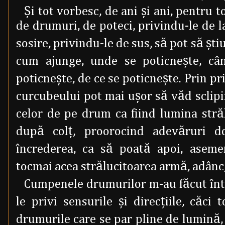
Şi tot vorbesc, de ani şi ani, pentru t
de drumuri, de poteci, privindu-le de la
sosire, privindu-le de sus, să pot să şt
cum ajunge, unde se poticneşte, câ
poticneşte, de ce se poticneşte. Prin pr
curcubeului pot mai uşor să văd sclipi
celor de pe drum ca fiind lumina străl
după colţ, proorocind adevăruri d
încrederea, ca să poată apoi, aseme
tocmai acea strălucitoarea armă, adânc, 
Cumpenele drumurilor m-au făcut înt
le privi sensurile şi direcţiile, căc
drumurile care se par pline de lumină,