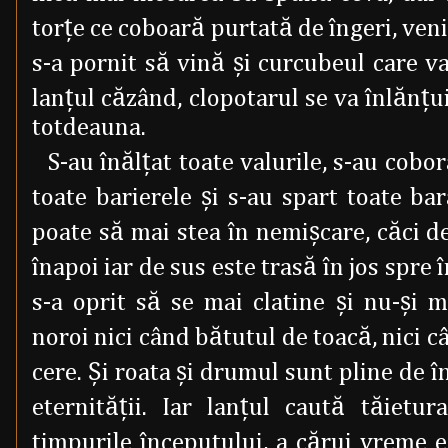
torţe ce coboară purtată de îngeri, veni
s-a pornit să vină şi curcubeul care va
lanţul căzând, clopotarul se va înlănţui
totdeauna.
S-au înălţat toate valurile, s-au cobor
toate barierele şi s-au spart toate bar
poate să mai stea în nemişcare, căci de
înapoi iar de sus este trasă în jos spre
s-a oprit să se mai clatine şi nu-şi m
noroi nici când bătutul de toacă, nici c
cere. Şi roata şi drumul sunt pline de î
eternităţii. Iar lanţul caută tăietur
timpurile începutului, a cărui vreme 